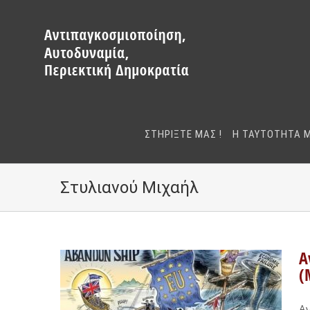
Μετάβαση
στο
περιεχόμενο
ΣΤΗΡΙΞΤΕ ΜΑΣ !
Η ΤΑΥΤΟΤΗΤΑ 
Στυλιανού Μιχαήλ
Α
(
Αν