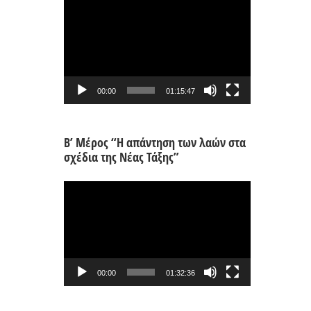
Πρόγραμμα
Αναπαραγωγής
Βίντεο
00:00
01:15:47
Β’ Μέρος “Η απάντηση των λαών στα
σχέδια της Νέας Τάξης”
Πρόγραμμα
Αναπαραγωγής
Βίντεο
00:00
01:32:36