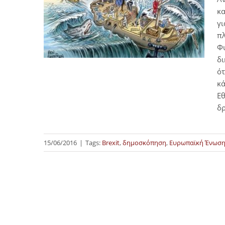
κα
γι
πλ
Φυ
δι
ότ
κά
Εθ
δ
15/06/2016
|
Tags:
Brexit
,
δημοσκόπηση
,
Ευρωπαϊκή Ένωσ