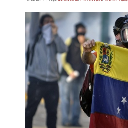
Προβολή
μεγαλύτερης
εικόνας