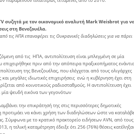
ών παραμένουν ιδιαιτέρως τεταμένες από το 2010.
V συζητά με τον οικονομικό αναλυτή Mark Weisbrot για ν
εις στη Βενεζουέλα.
από τις ΗΠΑ επαναφέρει τις Ουκρανικές διαδηλώσεις για να πάρει
ζόμενη από τις ΗΠΑ, αντιπολίτευση είναι μπλεγμένη σε μία
υ επιχειρήθηκε πριν από την απόπειρα πραξικοπήματος ενάντι
ιπολίτευση της Βενεζουέλας, που ελέγχεται από τους ολιγάρχες
και μεγάλες ιδιωτικές επιχειρήσεις ενώ η κυβέρνηση έχει στη
ρίζεται από κοινοτικούς ραδιοσταθμούς. Η αντιπολίτευση έχει
 μία ψευδή εικόνα των γεγονότων
αμβάνει την επικράτησή της στις περισσότερες δημοτικές
ση προτιμάει να κάνει χρήση των διαδηλώσεων ώστε να καταλάβε
ας. Σύμφωνα με το κρατικό πρακτορείο ειδήσεων AVN, από τους
3, η τελική καταμέτρηση έδειξε ότι 256 (76%) θέσεις κατέληξα