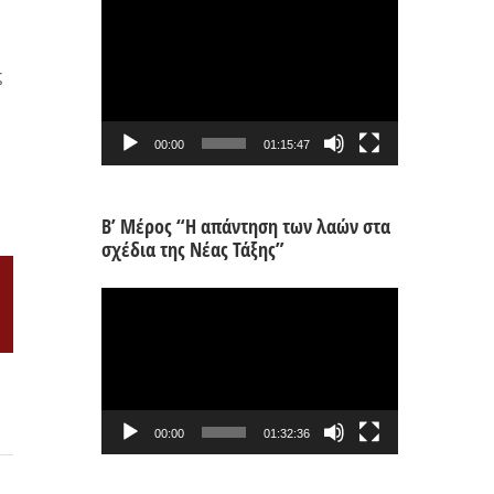
Πρόγραμμα
Αναπαραγωγής
Βίντεο
ς
00:00
01:15:47
Β’ Μέρος “Η απάντηση των λαών στα
σχέδια της Νέας Τάξης”
Πρόγραμμα
il
Αναπαραγωγής
Βίντεο
00:00
01:32:36