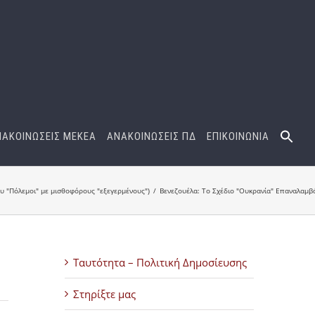
ΝΑΚΟΙΝΩΣΕΙΣ ΜΕΚΕΑ
ΑΝΑΚΟΙΝΩΣΕΙΣ ΠΔ
ΕΠΙΚΟΙΝΩΝΙΑ
 "Πόλεμοι" με μισθοφόρους "εξεγερμένους")
Βενεζουέλα: Το Σχέδιο "Ουκρανία" Επαναλαμβ
Ταυτότητα – Πολιτική Δημοσίευσης
Στηρίξτε μας