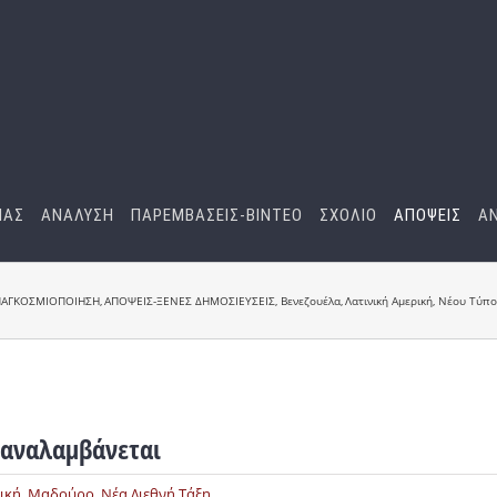
ΜΑΣ
ΑΝΑΛΥΣΗ
ΠΑΡΕΜΒΑΣΕΙΣ-BINTEO
ΣΧΟΛΙΟ
ΑΠΟΨΕΙΣ
Α
 ΠΑΓΚΟΣΜΙΟΠΟΙΗΣΗ
ΑΠΟΨΕΙΣ-ΞΕΝΕΣ ΔΗΜΟΣΙΕΥΣΕΙΣ
Βενεζουέλα
Λατινική Αμερική
Νέου Τύπου
παναλαμβάνεται
ική
,
Μαδούρο
,
Νέα Διεθνή Τάξη