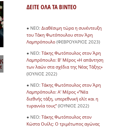
ΔΕΙΤΕ ΟΛΑ ΤΑ ΒΙΝΤΕΟ
● NEO:
Διαθέσιμη τώρα η συνέντευξη
του Τάκη Φωτόπουλου στον Άρη
Λαμπρόπουλο
(ΦΕΒΡΟΥΑΡΙΟΣ 2023)
Ζελένσκι κα
Ανακοίνωση ΜΕΚΕΑ | Τα
ναζί: μια σχ
κινήματα εθνικής κυριαρχίας
● NEO:
Τάκης Φωτόπουλος στον Άρη
ευλογίες της
σε άνοδο: από τη Γαλλία μέχρι
ής
Λαμπρόπουλο: Β’ Μέρος «Η απάντηση
23/05/2022
τη Λατινική Αμερική
τ
των λαών στα σχέδια της Νέας Τάξης»
22/06/2022
(ΙΟΥΛΙΟΣ 2022)
● NEO:
Τάκης Φωτόπουλος στον Άρη
Λαμπρόπουλο: Α’ Μέρος «”Νέα
διεθνής τάξη, υπερεθνική ελίτ και η
τυραννία τους”
(ΙΟΥΝΙΟΣ 2022)
● NEO:
Τάκης Φωτόπουλος στον
Κώστα Ουίλς: Ο τριμέτωπος αγώνας