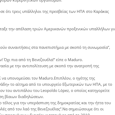
αφόρων κυβερνητικών οργανισμών.
σε ότι τρεις υπάλληλοι της πρεσβείας των ΗΠΑ στο Καράκας
διέταξε την απέλαση τριών Αμερικανών προξενικών υπαλλήλων γι
ούν συναντήσεις στα πανεπιστήμια με σκοπό τη συνωμοσία”,
 Όχι πια από τη Βενεζουέλα!” είπε ο Maduro.
ασία με την αντιπολίτευση με σκοπό την ανατροπή της
 να υπονομεύσει τον Maduro.Επιπλέον, ο ηγέτης της
δη» το αίτημα από το υπουργείο Εξωτερικών των ΗΠΑ, με το
ον του αντιπάλου του Leopoldo López, ο οποίος κατηγορείτε
ηση βίαιων διαδηλώσεων.
ο τέλος για την υπεράσπιση της δημοκρατίας και την ήττα του
λές από τον λαό της Βενεζουέλας”.Να σημειώσουμε ότι οι