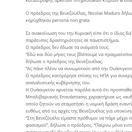
καταστροφής αρκετών υπηρεσιακών κτιρίων & δι
Ο πρόεδρος της Βενεζουέλας, Nicolas Maduro δήλω
κηρύχθηκαν persona non grata.
Σε ανακοίνωση του την Κυριακή είπε ότι ο ίδιος 
παράτυπες δραστηριότητες σε πανεπιστήμια.
Ο πρόεδρος δεν έδωσε τα ονόματά τους.
“Εδώ και δύο μήνες τους βλέπουμε να πραγματοποι
δήλωσε ο πρόεδρος της Βενεζουέλας.
“Ας πάνε πλέον να συνωμοτούν από την Ουάσιγκτον!
Ο πρόεδρος κατηγόρησε επίσης τις ΗΠΑ για συνεργ
σοσιαλιστικής κυβέρνησης του.
Η Ουάσιγκτον αρνείται παρόλα αυτά ότι προσπαθεί
Μπολιβαριανής Επανάστασης χαρακτήρισε ως «αυθά
οποίο ζητούν να σταματήσει η νομική δράση εναντί
ευθέως από τις αρχές της Βενεζουέλας για υποκίν
“Στη Βενεζουέλα είμαστε πρόθυμοι να πάμε μέχρι τ
φασισμού”, δήλωσε ο πρόεδρος. “Παίρνω μόνο εντο