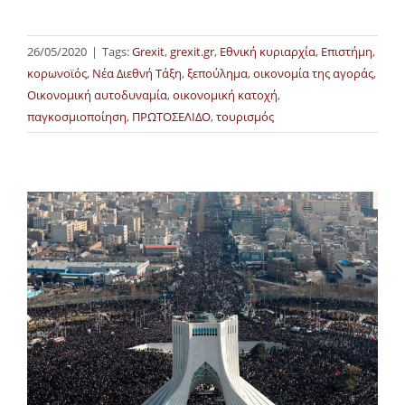
26/05/2020
|
Tags:
Grexit
,
grexit.gr
,
Εθνική κυριαρχία
,
Επιστήμη
,
κορωνοϊός
,
Νέα Διεθνή Τάξη
,
ξεπούλημα
,
οικονομία της αγοράς
,
Οικονομική αυτοδυναμία
,
οικονομική κατοχή
,
παγκοσμιοποίηση
,
ΠΡΩΤΟΣΕΛΙΔΟ
,
τουρισμός