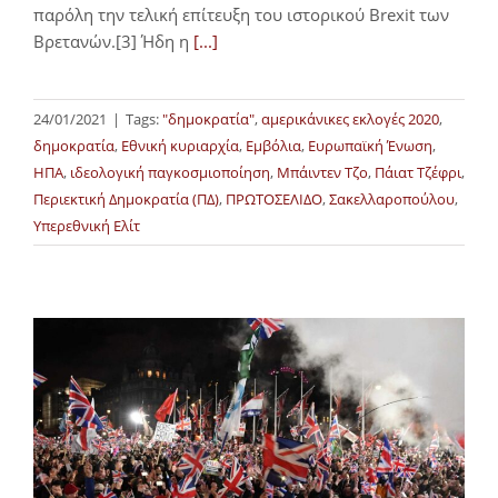
παρόλη την τελική επίτευξη του ιστορικού Brexit των
Βρετανών.[3] Ήδη η
[...]
24/01/2021
|
Tags:
"δημοκρατία"
,
αμερικάνικες εκλογές 2020
,
δημοκρατία
,
Εθνική κυριαρχία
,
Εμβόλια
,
Ευρωπαϊκή Ένωση
,
ΗΠΑ
,
ιδεολογική παγκοσμιοποίηση
,
Μπάιντεν Τζο
,
Πάιατ Τζέφρι
,
Περιεκτική Δημοκρατία (ΠΔ)
,
ΠΡΩΤΟΣΕΛΙΔΟ
,
Σακελλαροπούλου
,
Υπερεθνική Ελίτ