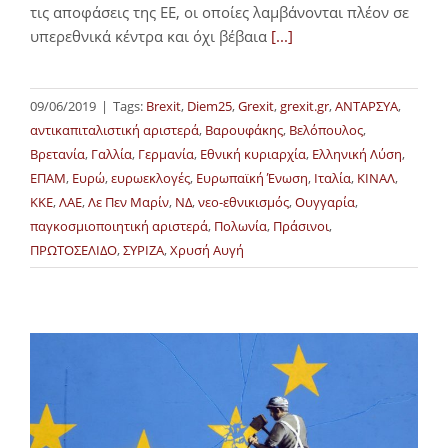
τις αποφάσεις της ΕΕ, οι οποίες λαμβάνονται πλέον σε
υπερεθνικά κέντρα και όχι βέβαια
[...]
09/06/2019
|
Tags:
Brexit
,
Diem25
,
Grexit
,
grexit.gr
,
ΑΝΤΑΡΣΥΑ
,
αντικαπιταλιστική αριστερά
,
Βαρουφάκης
,
Βελόπουλος
,
Βρετανία
,
Γαλλία
,
Γερμανία
,
Εθνική κυριαρχία
,
Ελληνική Λύση
,
ΕΠΑΜ
,
Ευρώ
,
ευρωεκλογές
,
Ευρωπαϊκή Ένωση
,
Ιταλία
,
ΚΙΝΑΛ
,
ΚΚΕ
,
ΛΑΕ
,
Λε Πεν Μαρίν
,
ΝΔ
,
νεο-εθνικισμός
,
Ουγγαρία
,
παγκοσμιοποιητική αριστερά
,
Πολωνία
,
Πράσινοι
,
ΠΡΩΤΟΣΕΛΙΔΟ
,
ΣΥΡΙΖΑ
,
Χρυσή Αυγή