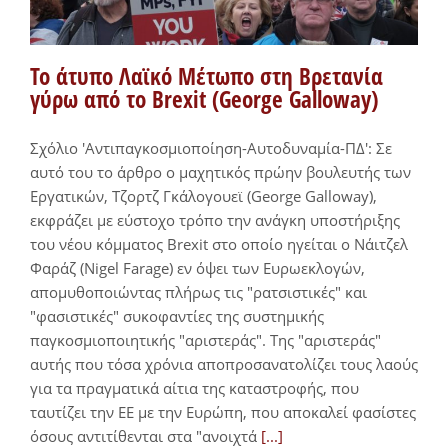
Το άτυπο Λαϊκό Μέτωπο στη Βρετανία
γύρω από το Brexit (George Galloway)
Σχόλιο 'Αντιπαγκοσμιοποίηση-Αυτοδυναμία-ΠΔ': Σε
αυτό του το άρθρο ο μαχητικός πρώην βουλευτής των
Εργατικών, Τζορτζ Γκάλογουεϊ (George Galloway),
εκφράζει με εύστοχο τρόπο την ανάγκη υποστήριξης
του νέου κόμματος Brexit στο οποίο ηγείται ο Νάιτζελ
Φαράζ (Nigel Farage) εν όψει των Ευρωεκλογών,
απομυθοποιώντας πλήρως τις "ρατσιστικές" και
"φασιστικές" συκοφαντίες της συστημικής
παγκοσμιοποιητικής "αριστεράς". Της "αριστεράς"
αυτής που τόσα χρόνια αποπροσανατολίζει τους λαούς
για τα πραγματικά αίτια της καταστροφής, που
ταυτίζει την ΕΕ με την Ευρώπη, που αποκαλεί φασίστες
όσους αντιτίθενται στα "ανοιχτά
[...]