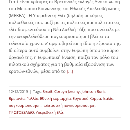
Γιατί είναι κρίσιμες οι Βρετανικές εκλογές Ανακοίνωση
του Μετώπου Κοινωνικής και Εθνικής Απελευθέρωσης
(ΜΕΚΕΑ) Η Υπερεθνική Ελίτ (δηλαδή οι κύριες
πολυεθνικές που μαζί με τις πολιτικές και πολιτιστικές
ελίτ διαφεντεύουν τη Νέα Διεθνή Τάξη που ανέτειλε με
την νεοφιλελεύθερη παγκοσμιοποίηση) βλέπει τα
τελευταία χρόνια ν’ αμφισβητείται η ίδια η εξουσία της.
Ιδιαίτερα αυτό συμβαίνει στην Ευρώπη όπου το κύριο
όργανό της, η Ευρωπαϊκή Ένωση, παίζει τον ρόλο του
πιλοτικού σχήματος για τη βαθμιαία εξαφάνιση των
κρατών-εθνών, μέσα από το
[...]
12/12/2019
|
Tags:
Brexit
,
Corbyn Jeremy
,
Johnson Boris
,
Βρετανία
,
Γαλλία
,
Εθνική κυριαρχία
,
Εργατικό Κόμμα
,
Ιταλία
,
παγκοσμιοποίηση
,
πολιτιστική παγκοσμιοποίηση
,
ΠΡΩΤΟΣΕΛΙΔΟ
,
Υπερεθνική Ελίτ