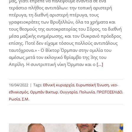
μας, γιατί έπρεπε να παλέψουμε ενάντια σε ένα
τεράστιο πλήθος αντιπάλων: την τοπική αριστερή
πτέρυγα, τη διεθνή αριστερή πτέρυγα, τους
γραφειοκράτες των Βρυξελλών, όλα τα χρήματα και
τους θεσμούς της αυτοκρατορίας του Σόρος, τα διεθνή
μέσα μαζικής ενημέρωσης, και τον Ουκρανό πρόεδρος
επίσης. Ποτέ δεν είχαμε τόσους πολλούς αντιπάλους
ταυτόχρονα.» - Ο Βίκτορ Όρμπαν στην ομιλία του
αμέσως μετά τον εκλογικό θρίαμβο της 3ης του
Απρίλη. Η συντριπτική νίκη Όρμπαν και ο
[...]
16/04/2022
|
Tags:
Εθνική κυριαρχία
,
Ευρωπαϊκή Ένωση
,
νεο-
εθνικισμός
,
Ορμπάν Βικτωρ
,
Ουγγαρία
,
Πολωνία
,
ΠΡΩΤΟΣΕΛΙΔΟ
,
Ρωσία
,
Σ.Μ.