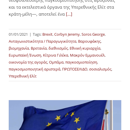
και τα εκτελεστικά όργανα της Υπερεθνικής Ελίτ στα
κράτη-μέλη—, αποτελεί ένα
[...]
01/01/2021
|
Tags:
Brexit
,
Corbyn Jeremy
,
Soros George
,
Ανταγωνιστικότητα / Παραγωγικότητα
,
Βαρουφάκης
,
βιομηχανία
,
Βρετανία
,
διεθνισμός
,
Εθνική κυριαρχία
,
Ευρωπαϊκή Ένωση
,
Κίτρινα Γιλέκα
,
Μακρόν Εμμανουέλ
,
οικονομία της αγοράς
,
Ομπάμα
,
παγκοσμιοποίηση
,
παγκοσμιοποιητική αριστερά
,
ΠΡΩΤΟΣΕΛΙΔΟ
,
σοσιαλισμός
,
Υπερεθνική Ελίτ