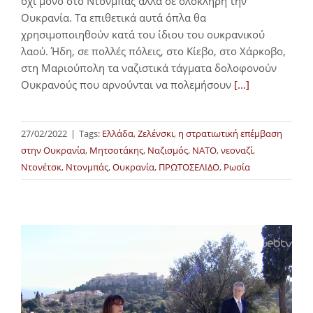
όχι μόνο στο Ντονμπάς αλλά σε ολόκληρη την
Ουκρανία. Τα επιθετικά αυτά όπλα θα
χρησιμοποιηθούν κατά του ίδιου του ουκρανικού
λαού. Ήδη, σε πολλές πόλεις, στο Κίεβο, στο Χάρκοβο,
στη Μαριούπολη τα ναζιστικά τάγματα δολοφονούν
Ουκρανούς που αρνούνται να πολεμήσουν
[...]
27/02/2022
|
Tags:
Ελλάδα
,
Ζελένσκι
,
η στρατιωτική επέμβαση
στην Ουκρανία
,
Μητσοτάκης
,
Ναζισμός
,
ΝΑΤΟ
,
νεοναζί
,
Ντονέτσκ
,
Ντονμπάς
,
Ουκρανία
,
ΠΡΩΤΟΣΕΛΙΔΟ
,
Ρωσία