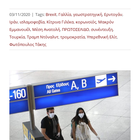
03/11/2020
|
Tags:
Brexit
,
Γαλλία
,
γεωστρατηγική
,
Ερντογάν
,
Ιράν
,
ισλαμοφοβία
,
Κίτρινα Γιλέκα
,
κορωνοϊός
,
Μακρόν
Εμμανουέλ
,
Μέση Ανατολή
,
ΠΡΩΤΟΣΕΛΙΔΟ
,
συνέντευξη
,
Τουρκία
,
Τραμπ Ντόναλντ
,
τρομοκρατία
,
Υπερεθνική Ελίτ
,
Φωτόπουλος Τάκης