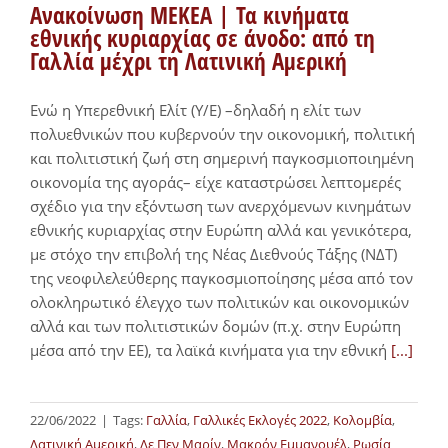
Ανακοίνωση ΜΕΚΕΑ | Τα κινήματα
εθνικής κυριαρχίας σε άνοδο: από τη
Γαλλία μέχρι τη Λατινική Αμερική
Ενώ η Υπερεθνική Ελίτ (Υ/Ε) –δηλαδή η ελίτ των
πολυεθνικών που κυβερνούν την οικονομική, πολιτική
και πολιτιστική ζωή στη σημερινή παγκοσμιοποιημένη
οικονομία της αγοράς– είχε καταστρώσει λεπτομερές
σχέδιο για την εξόντωση των ανερχόμενων κινημάτων
εθνικής κυριαρχίας στην Ευρώπη αλλά και γενικότερα,
με στόχο την επιβολή της Νέας Διεθνούς Τάξης (ΝΔΤ)
της νεοφιλελεύθερης παγκοσμιοποίησης μέσα από τον
ολοκληρωτικό έλεγχο των πολιτικών και οικονομικών
αλλά και των πολιτιστικών δομών (π.χ. στην Ευρώπη
μέσα από την ΕΕ), τα λαϊκά κινήματα για την εθνική
[...]
22/06/2022
|
Tags:
Γαλλία
,
Γαλλικές Εκλογές 2022
,
Κολομβία
,
Λατινική Αμερική
,
Λε Πεν Μαρίν
,
Μακρόν Εμμανουέλ
,
Ρωσία