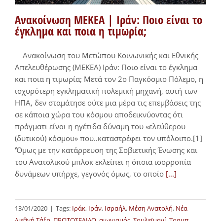
Ανακοίνωση ΜΕΚΕΑ | Ιράν: Ποιο είναι το
έγκλημα και ποια η τιμωρία;
Ανακοίνωση του Μετώπου Κοινωνικής και Εθνικής
Απελευθέρωσης (ΜΕΚΕΑ) Ιράν: Ποιο είναι το έγκλημα
και ποια η τιμωρία; Μετά τον 2ο Παγκόσμιο Πόλεμο, η
ισχυρότερη εγκληματική πολεμική μηχανή, αυτή των
ΗΠΑ, δεν σταμάτησε ούτε μια μέρα τις επεμβάσεις της
σε κάποια χώρα του κόσμου αποδεικνύοντας ότι
πράγματι είναι η ηγέτιδα δύναμη του «ελεύθερου
(δυτικού) κόσμου» που..καταστρέφει τον υπόλοιπο.[1]
‘Όμως με την κατάρρευση της Σοβιετικής Ένωσης και
του Ανατολικού μπλοκ εκλείπει η όποια ισορροπία
δυνάμεων υπήρχε, γεγονός όμως, το οποίο
[...]
13/01/2020
|
Tags:
Ιράκ
,
Ιράν
,
Ισραήλ
,
Μέση Ανατολή
,
Νέα
Διεθνή Τάξη
,
ΠΡΩΤΟΣΕΛΙΔΟ
,
σιωνισμός
,
Σουλεϊμανί
,
Τραμπ