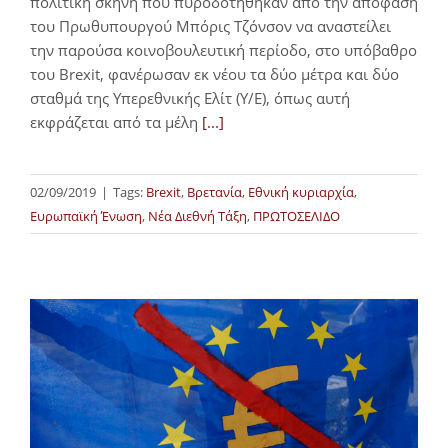
πολιτική σκηνή που πυροδοτήθηκαν από την απόφαση
του Πρωθυπουργού Μπόρις Τζόνσον να αναστείλει
την παρούσα κοινοβουλευτική περίοδο, στο υπόβαθρο
του Brexit, φανέρωσαν εκ νέου τα δύο μέτρα και δύο
σταθμά της Υπερεθνικής Ελίτ (Υ/Ε), όπως αυτή
εκφράζεται από τα μέλη
[...]
02/09/2019
|
Tags:
Brexit
,
Βρετανία
,
Εθνική κυριαρχία
,
Ευρωπαϊκή Ένωση
,
Νέα Διεθνή Τάξη
,
ΠΡΩΤΟΣΕΛΙΔΟ