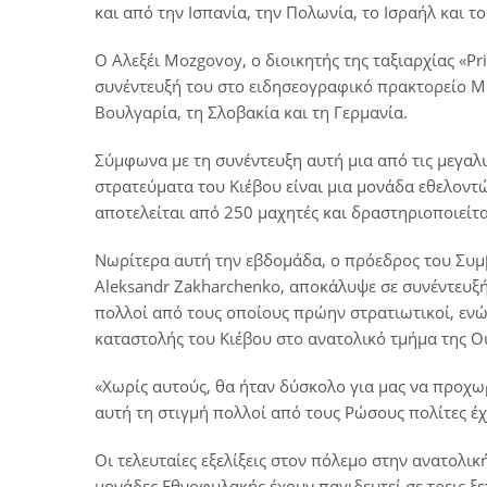
και από την Ισπανία, την Πολωνία, το Ισραήλ και τ
Ο Αλεξέι Mozgovoy, ο διοικητής της ταξιαρχίας «P
συνέντευξή του στο ειδησεογραφικό πρακτορείο MK
Βουλγαρία, τη Σλοβακία και τη Γερμανία.
Σύμφωνα με τη συνέντευξη αυτή μια από τις μεγαλυ
στρατεύματα του Κιέβου είναι μια μονάδα εθελοντώ
αποτελείται από 250 μαχητές και δραστηριοποιείτα
Νωρίτερα αυτή την εβδομάδα, ο πρόεδρος του Συμ
Aleksandr Zakharchenko, αποκάλυψε σε συνέντευξή
πολλοί από τους οποίους πρώην στρατιωτικοί, ενώ
καταστολής του Κιέβου στο ανατολικό τμήμα της Ο
«Χωρίς αυτούς, θα ήταν δύσκολο για μας να προχωρ
αυτή τη στιγμή πολλοί από τους Ρώσους πολίτες έχ
Οι τελευταίες εξελίξεις στον πόλεμο στην ανατολι
μονάδες Εθνοφυλακής έχουν παγιδευτεί σε τρεις ξε