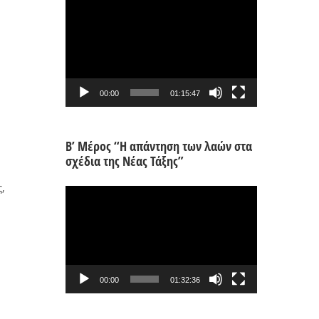
Πρόγραμμα
Αναπαραγωγής
Βίντεο
00:00
01:15:47
Β’ Μέρος “Η απάντηση των λαών στα
σχέδια της Νέας Τάξης”
,
Πρόγραμμα
Αναπαραγωγής
Βίντεο
00:00
01:32:36