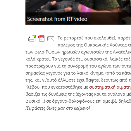
Το ρεπορτάζ που ακολουθεί, παρότι
πόλεμος της Ουκρανικής Χούντας τη
των φιλο-Ρώσων ηρωικών αγωνιστών της Ανατολική
καλά κρατεί. Το γεγονός ότι, ουσιαστικά, λαϊκές τ
προστρέχουν για τη συνδρομή του αγώνα των αντικα
σημασίας γεγονός για το λαϊκό κίνημα «από τα κάτ
της, και γι’αυτό άλλωστε έχει θαφτεί δεόντως από
Κιέβου, που εγκαταστάθηκε με
συστηματική αιματ
βασίζει τις δυνάμεις της (έχοντας και τα ανάλογα
φυσικά…) σε όργανα-δολοφόνους επ’ αμοιβί, δηλα
[Εμφάσεις δικές μας στο κείμενο]