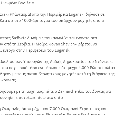
ο Ηνωμένο Βασίλειο.
rizrak» (Φάντασμα) από την Περιφέρεια Lugansk, δήλωσε σε
.ru ότι στο 1000-άρι τάγμα του υπάρχουν μαχητές από τη
τερες διεθνείς δυνάμεις που αγωνίζονται ενάντια στα
ν από τη Σερβία. Η Μοίρα «Jovan Shevich» φέρεται να
ι ενεργά στην Περιφέρεια του Lugansk.
βουλίου των Υπουργών της Λαϊκής Δημοκρατίας του Ντόνετσκ,
 του σε ρωσικά μέσα ενημέρωσης ότι μέχρι 4.000 Ρώσοι πολίτες
θηκαν με τους αντικυβερνητικούς μαχητές κατά τη διάρκεια της
υκρανίας.
ήσουμε με τη μάχη μας,” είπε ο Zakharchenko, τονίζοντας ότι
ουν ήδη επιστρέψει πίσω στο σπίτι.
κή Ουκρανία, όπου μέχρι και 7.000 Ουκρανοί Στρατιώτες και
χωριστές περικυκλώσεις, δίνουν ελπίδα στις δυνάμεις των