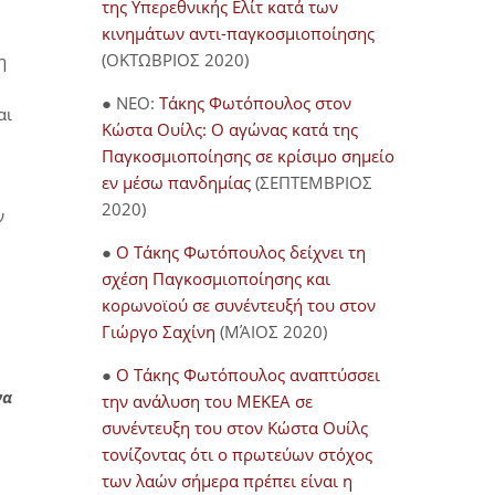
της Υπερεθνικής Ελίτ κατά των
κινημάτων αντι-παγκοσμιοποίησης
(ΟΚΤΩΒΡΙΟΣ 2020)
η
● NEO:
Τάκης Φωτόπουλος στον
αι
Κώστα Ουίλς: Ο αγώνας κατά της
Παγκοσμιοποίησης σε κρίσιμο σημείο
εν μέσω πανδημίας
(ΣΕΠΤΕΜΒΡΙΟΣ
2020)
ν
●
Ο Τάκης Φωτόπουλος δείχνει τη
σχέση Παγκοσμιοποίησης και
κορωνοϊού σε συνέντευξή του στον
Γιώργο Σαχίνη
(ΜΆΙΟΣ 2020)
●
O Τάκης Φωτόπουλος αναπτύσσει
να
την ανάλυση του ΜΕΚΕΑ σε
συνέντευξη του στον Κώστα Ουίλς
τονίζοντας ότι ο πρωτεύων στόχος
των λαών σήμερα πρέπει είναι η