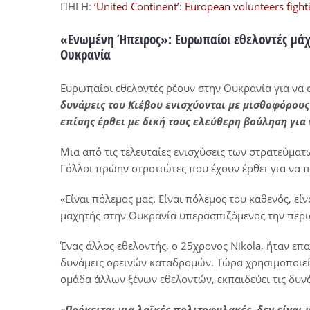
ΠΗΓΗ:
‘United Continent’: European volunteers fight
«Ενωμένη Ήπειρος»: Ευρωπαίοι εθελοντές μάχ
Ουκρανία
Ευρωπαίοι εθελοντές ρέουν στην Ουκρανία για να 
δυνάμεις του Κιέβου ενισχύονται με μισθοφόρους
επίσης έρθει με δική τους ελεύθερη βούληση γι
Μια από τις τελευταίες ενισχύσεις των στρατεύματ
Γάλλοι πρώην στρατιώτες που έχουν έρθει για να π
«Είναι πόλεμος μας. Είναι πόλεμος του καθενός, εί
μαχητής στην Ουκρανία υπερασπιζόμενος την περιοχ
Ένας άλλος εθελοντής, ο 25χρονος Nikola, ήταν επα
δυνάμεις ορεινών καταδρομών. Τώρα χρησιμοποιεί 
ομάδα άλλων ξένων εθελοντών, εκπαιδεύει τις δυνά
«
Πρόκειται για λαϊκές πολιτοφυλακές, δεν είναι 