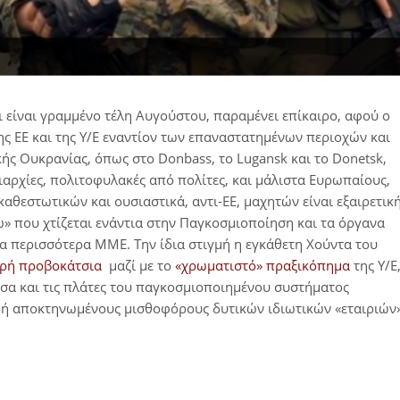
 είναι γραμμένο τέλη Αυγούστου, παραμένει επίκαιρο, αφού ο
ς ΕΕ και της Υ/Ε εναντίον των επαναστατημένων περιοχών και
ς Ουκρανίας, όπως στο Donbass, το Lugansk και το Donetsk,
αξιαρχίες, πολιτοφυλακές από πολίτες, και μάλιστα Ευρωπαίους,
θεστωτικών και ουσιαστικά, αντι-ΕΕ, μαχητών είναι εξαιρετικ
ω» που χτίζεται ενάντια στην Παγκοσμιοποίηση και τα όργανα
 τα περισσότερα ΜΜΕ. Την ίδια στιγμή η εγκάθετη Χούντα του
ηρή προβοκάτσια
μαζί με το
«χρωματιστό» πραξικόπημα
της Υ/Ε
 μέσα και τις πλάτες του παγκοσμιοποιημένου συστήματος
δή αποκτηνωμένους μισθοφόρους δυτικών ιδιωτικών «εταιριών»