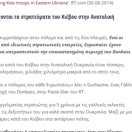
ing Kiev troops in Eastern Ukraine’
, RT.com (30.08.2014)
ονται τα στρατεύματα του Κιέβου στην Ανατολική
συμμετάσχουν στον πόλεμο και από τις δύο πλευρές.
Ενώ
οι
 από ιδιωτικές στρατιωτικές εταιρείες, Ευρωπαίοι έχουν
α να υπερασπιστούν την επαναστατημένη περιοχή του
Donbass
.
ων κατά του Κιέβου στην Ανατολική Ουκρανία είναι τέσσερις
ολεμήσουν, χιλιάδες χιλιόμετρα μακριά από το σπίτι τους.
ναι ο πόλεμος του κάθε Ευρωπαίου,» λέει ο Guillaume, ένας Γάλλ
ή του Donbass, στην Paula Slier του RT.
γγελματίας στρατιώτης για 5 χρόνια με τις γαλλικές εκλεκτές
τις δεξιοτήτων του για καλό σκοπό στην Ουκρανία. Μαζί με μι
μεις κατά του Κιέβου στο αντάρτικο πόλης.
μισθοφόροι ή επαγγελματίες στρατιώτες, έτσι χρειάζονται