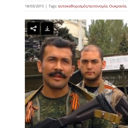
18/03/2015
|
Tags:
αυτοκαθορισμός/αυτονομία
,
Ουκρανία
,
Προβολή
μεγαλύτερης
εικόνας