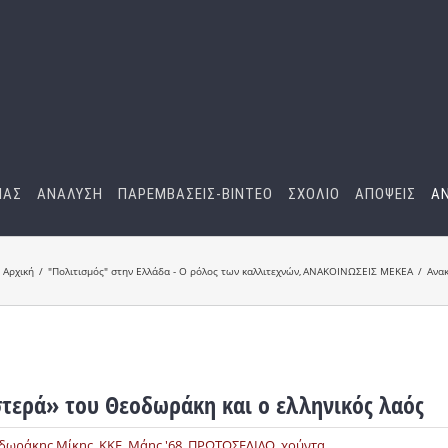
ΜΑΣ
ΑΝΑΛΥΣΗ
ΠΑΡΕΜΒΑΣΕΙΣ-BINTEO
ΣΧΟΛΙΟ
ΑΠΟΨΕΙΣ
Α
Αρχική
"Πολιτισμός" στην Ελλάδα - Ο ρόλος των καλλιτεχνών
ΑΝΑΚΟΙΝΩΣΕΙΣ ΜΕΚΕΑ
Ανακ
τερά» του Θεοδωράκη και ο ελληνικός λαός
δωράκης Μίκης
,
ΚΚΕ
,
Μάης '68
,
ΠΡΩΤΟΣΕΛΙΔΟ
,
χούντα