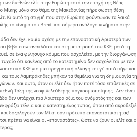
 των διεθνών ελίτ στην Ευρώπη κατά την εποχή της Νέας
τι ο Μίκης μόνο στο θέμα της Μακεδονίας πήρε σωστή θέση
λίτ. Κι αυτό τη στιγμή που στην Ευρώπη φούντωναν τα λαϊκά
αλής το κίνημα του Brexit και σήμερα ανάλογα κινήματα στην
λάδα δεν έχει καμία σχέση με την επαναστατική Αριστερά των
υ βέβαια αντανακλάται και στη μετατροπή του ΚΚΕ, μετά τη
υε), σε ένα φιλήσυχο κόμμα που ασχολείται με την διοργάνωση
τυχαίο ότι κανένας από το κατεστημένο δεν ασχολείται με τον
ναστατικό ΚΚΕ για μια πραγματική αλλαγή και γι’ αυτό πήγε και
 και τους Λαμπράκηδες μπήκαν τα θεμέλια για τη δημιουργία τη
νων. Και αυτό, όταν οι ελίτ δεν ήταν ποτέ τόσο επιθετικές σε
ιεθνή Τάξη της νεοφιλελεύθερης παγκοσμιοποίησης. Δεν είναι
δα δεν υπάρχει πια Αριστερά άξια του ονόματός της και των
κφράζει τέλεια και ο κατεστημένος τύπος, όπου από ακροδεξιέ
ι και δοξολογούν τον Μίκη σαν πρότυπο επαναστατικότητας!
σι πρέπει να είναι οι «επαναστάτες», ώστε να ζουν οι ελίτ και ο
τερα;;;