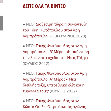
Ανακοίνωση ΜΕΚΕΑ: ΟΙ
Σχόλιο ΜΕΚ
ΔΕΙΤΕ ΟΛΑ ΤΑ ΒΙΝΤΕΟ
ΑΓΡΟΤΕΣ ΣΤΑ ΜΠΛΟΚΑ –
συνοδοιπόρο
ΠΡΟΕΙΔΟΠΟΙΗΣΗ ΓΙΑ ΝΕΟ
εγκληματιών
ΚΙΛΕΛΕΡ
Ελληνική Κ
● NEO:
Διαθέσιμη τώρα η συνέντευξη
07/02/2024
10/11/2023
του Τάκη Φωτόπουλου στον Άρη
Λαμπρόπουλο
(ΦΕΒΡΟΥΑΡΙΟΣ 2023)
● NEO:
Τάκης Φωτόπουλος στον Άρη
Λαμπρόπουλο: Β’ Μέρος «Η απάντηση
των λαών στα σχέδια της Νέας Τάξης»
(ΙΟΥΛΙΟΣ 2022)
● NEO:
Τάκης Φωτόπουλος στον Άρη
Λαμπρόπουλο: Α’ Μέρος «”Νέα
διεθνής τάξη, υπερεθνική ελίτ και η
τυραννία τους”
(ΙΟΥΝΙΟΣ 2022)
● NEO:
Τάκης Φωτόπουλος στον
Κώστα Ουίλς: Ο τριμέτωπος αγώνας