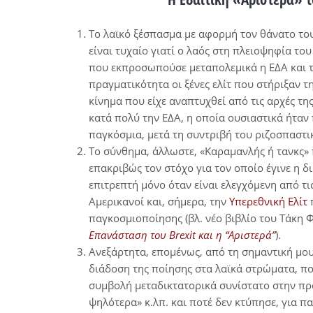
Το λαϊκό ξέσπασμα με αφορμή τον θάνατο του
είναι τυχαίο γιατί ο λαός στη πλειοψηφία του
που εκπροσωπούσε μεταπολεμικά η ΕΔΑ και το 
πραγματικότητα οι ξένες ελίτ που στήριξαν τ
κίνημα που είχε αναπτυχθεί από τις αρχές τη
κατά πολύ την ΕΔΑ, η οποία ουσιαστικά ήταν
παγκόσμια, μετά τη συντριβή του ριζοσπαστι
Το σύνθημα, άλλωστε, «Καραμανλής ή τανκς» 
επακριβώς τον στόχο για τον οποίο έγινε η δι
επιτρεπτή μόνο όταν είναι ελεγχόμενη από τις 
Αμερικανοί και, σήμερα, την
Υπερεθνική Ελίτ
παγκοσμιοποίησης (βλ. νέο βιβλίο του Τάκ
Επανάσταση του Brexit και η “Αριστερά”
).
Ανεξάρτητα, επομένως, από τη σημαντική μο
διάδοση της ποίησης στα λαϊκά στρώματα, που
συμβολή μεταδικτατορικά συνίστατο στην πρ
ψηλότερα» κ.λπ. και ποτέ δεν κτύπησε, για 