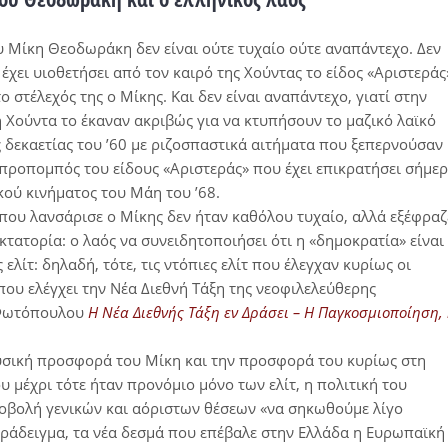
 Μίκη Θεοδωράκη δεν είναι ούτε τυχαίο ούτε αναπάντεχο. Δεν
 έχει υιοθετήσει από τον καιρό της Χούντας το είδος «Αριστεράς
στέλεχός της ο Μίκης. Και δεν είναι αναπάντεχο, γιατί στην
η Χούντα το έκαναν ακριβώς για να κτυπήσουν το μαζικό λαϊκό
ς δεκαετίας του ’60 με ριζοσπαστικά αιτήματα που ξεπερνούσαν
 προπομπός του είδους «Αριστεράς» που έχει επικρατήσει σήμε
κού κινήματος του Μάη του ’68.
που λανσάρισε ο Μίκης δεν ήταν καθόλου τυχαίο, αλλά εξέφραζ
κτατορία: ο λαός να συνειδητοποιήσει ότι η «δημοκρατία» είναι
ελίτ: δηλαδή, τότε, τις ντόπιες ελίτ που έλεγχαν κυρίως οι
που ελέγχει την Νέα Διεθνή Τάξη της νεοφιλελεύθερης
η Φωτόπουλου
Η Νέα Διεθνής Τάξη εν Δράσει – Η Παγκοσμιοποίηση,
υσική προσφορά του Μίκη και την προσφορά του κυρίως στη
 μέχρι τότε ήταν προνόμιο μόνο των ελίτ, η πολιτική του
οβολή γενικών και αόριστων θέσεων «να σηκωθούμε λίγο
παράδειγμα, τα νέα δεσμά που επέβαλε στην Ελλάδα η Ευρωπαϊκή