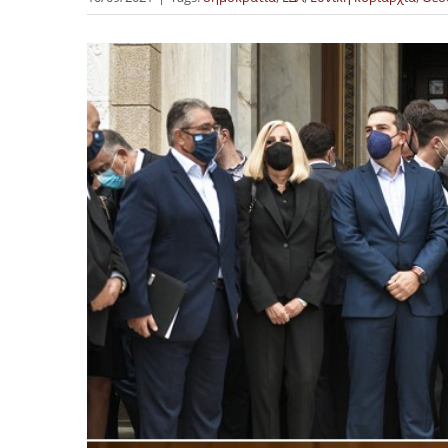
Προβολή
μεγαλύτερης
εικόνας