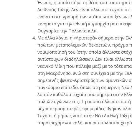
Ένωση, η οποία πήρε τη θέση του τοποτηρητή
Διεθνούς Τάξης. Δεν είναι άλλωστε τυχαίο ό
ενάντια στη γραμμή των ντόπιων και ξένων ε
κινήματα για την εθνική κυριαρχία με επικεφ
Ουγγαρία, την Πολωνία κ.λπ.
Με άλλα λόγια, η «Αριστερά» σήμερα στην Ελ
πρώτων μεταπολεμικών δεκαετιών, πράγμα πο
νομιμοποίησή του (στην οποία άλλωστε στόχε
αντίστοιχων διαδηλώσεων. Δεν είναι άλλωστε 
νεανικό Μίκη που πάλεψε μαζί με το τότε επα
στη Μακρόνησο, ενώ στη συνέχεια με την ΕΔΑ
σημερινής ψευτο-Αριστεράς των αμυντικών αγώ
παγκόσμιο επίπεδο, όπως στη σημερινή Νέα Δ
λοιπόν καθόλου τυχαίο που σήμερα στην Ελλά
παλιών αγώνων της. Τη σούπα άλλωστε αυτή ε
μέχρι ακροαριστερές εφημερίδες βγήκαν όλο
Τυχαίο, ή μήπως γιατί στην Νέα Διεθνή Τάξη έτ
παρατρεχάμενοι καλά, και οι υπόλοιποι χειρό