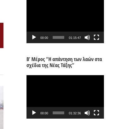
Πρόγραμμα
Αναπαραγωγής
Βίντεο
il
00:00
01:15:47
Β’ Μέρος “Η απάντηση των λαών στα
σχέδια της Νέας Τάξης”
Πρόγραμμα
Αναπαραγωγής
Βίντεο
00:00
01:32:36