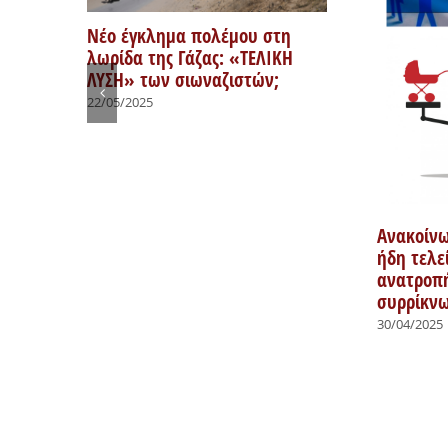
Νέο έγκλημα πολέμου στη
λωρίδα της Γάζας: «ΤΕΛΙΚΗ
ΛΥΣΗ» των σιωναζιστών;
α
22/05/2025
λαών
Ανακοίν
ήδη τελε
ανατροπή
συρρίκν
30/04/2025