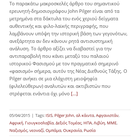
Το παρακάτω μακροσκελές άρθρο του σημαντικού
ερευνητή-δημοσιογράφου John Pilger είναι από τα
μετρημένα στα δάκτυλα του ενός χεριού δείγματα
αυθεντικής και φιλο-λαϊκής περιγραφής, που
λαμβάνουν υπόψη την ιστορική βάση των γεγονότων,
ανεξάρτητα αν δεν κάνουν ρητά αντισυστημική
ανάλυση. Το άρθρο αξίζει να διαβαστεί για την
αντιπαραβολή που κάνει μεταξύ του παλαιού
ιστορικού Φασισμού με τον πραγματικό σημερινό
«φασισμό» σήμερα, αυτόν της Νέας Διεθνούς Τάξης. Ο
Pilger ανήκει σε μια ελάχιστη μειοψηφία
(φιλελεύθερων) αναλυτών και ακτιβιστών που
στρέφεται ενάντια όχι μόνο
[...]
05/04/2015
|
Tags:
ISIS
,
Pilger John
,
αλ κάιντα
,
Αφγανιστάν
,
Αφρική
,
Γιουγκοσλαβία
,
Δεξιός Τομέας
,
ΗΠΑ
,
Λιβύη
,
ΜΜΕ
,
Ναζισμός
,
νεοναζί
,
Ομπάμα
,
Ουκρανία
,
Ρωσία