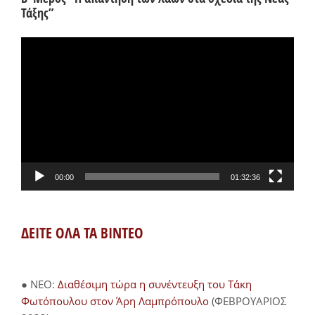
Τάξης”
Πρόγραμμα
Αναπαραγωγής
Βίντεο
00:00
01:32:36
ΔΕΙΤΕ ΟΛΑ ΤΑ ΒΙΝΤΕΟ
● NEO:
Διαθέσιμη τώρα η συνέντευξη του Τάκη
Φωτόπουλου στον Άρη Λαμπρόπουλο
(ΦΕΒΡΟΥΑΡΙΟΣ