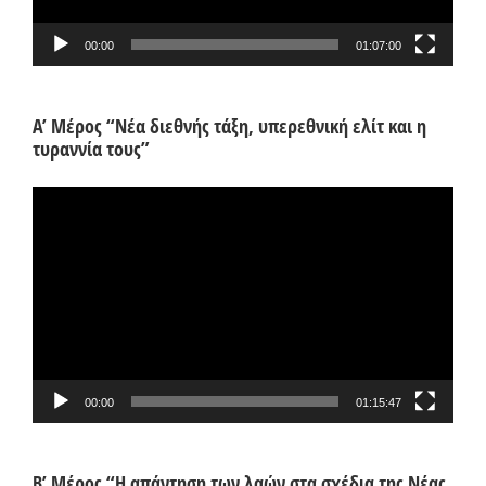
00:00
01:07:00
Α’ Μέρος “Νέα διεθνής τάξη, υπερεθνική ελίτ και η
τυραννία τους”
Πρόγραμμα
Αναπαραγωγής
Βίντεο
00:00
01:15:47
Β’ Μέρος “Η απάντηση των λαών στα σχέδια της Νέας