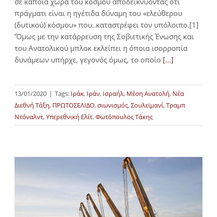
σε κάποια χώρα του κόσμου αποδεικνύοντας ότι
πράγματι είναι η ηγέτιδα δύναμη του «ελεύθερου
(δυτικού) κόσμου» που..καταστρέφει τον υπόλοιπο.[1]
‘Όμως με την κατάρρευση της Σοβιετικής Ένωσης και
του Ανατολικού μπλοκ εκλείπει η όποια ισορροπία
δυνάμεων υπήρχε, γεγονός όμως, το οποίο
[...]
13/01/2020
|
Tags:
Ιράκ
,
Ιράν
,
Ισραήλ
,
Μέση Ανατολή
,
Νέα
Διεθνή Τάξη
,
ΠΡΩΤΟΣΕΛΙΔΟ
,
σιωνισμός
,
Σουλεϊμανί
,
Τραμπ
Ντόναλντ
,
Υπερεθνική Ελίτ
,
Φωτόπουλος Τάκης