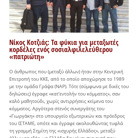
Νίκος Κοτζιάς: Τα φύκια για μεταξωτές
κορδέλες ενός σοσιαλφιλελεύθερου
«πατριώτη»
Ο άνθρωπος που (μεταξύ άλλων) ήταν στην Κεντρική
Επιτροπή του ΚΚΕ, από το οποίο αποχώρησε το 1989
με την ομάδα Γράψα (ΝΑΡ). Τότε (σύμφωνα με δικές του
δηλώσεις) έγραφε «κατ’εντολήν του κόμματος», σαν
καλό μαθητούδι, χωρίς αντιρρήσεις κείμενα του
κόμματος. Αργότερα στενός συνεργάτης του
«Γιωργάκη» στο υπουργείο εξωτερικών και πρόεδρος
του ΙΣΤΑΜΕ, οπότε και έγραφε ακολουθώντας τυφλά
τη γραμμή Σημίτη της «ισχυρής Ελλάδος», μεταξύ
άλλων τα εξής ««η Ελλάδα δεν είναι πια αυτή που