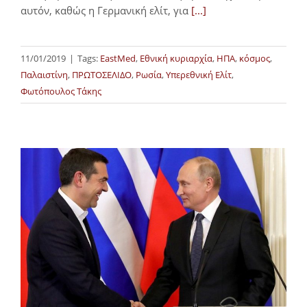
αυτόν, καθώς η Γερμανική ελίτ, για
[...]
11/01/2019
|
Tags:
EastMed
,
Εθνική κυριαρχία
,
ΗΠΑ
,
κόσμος
,
Παλαιστίνη
,
ΠΡΩΤΟΣΕΛΙΔΟ
,
Ρωσία
,
Υπερεθνική Ελίτ
,
Φωτόπουλος Τάκης