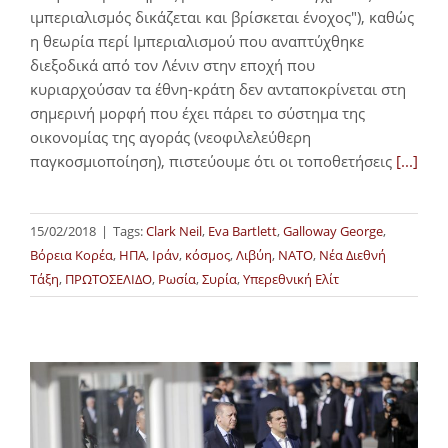
ιμπεριαλισμός δικάζεται και βρίσκεται ένοχος"), καθώς
η θεωρία περί Ιμπεριαλισμού που αναπτύχθηκε
διεξοδικά από τον Λένιν στην εποχή που
κυριαρχούσαν τα έθνη-κράτη δεν ανταποκρίνεται στη
σημερινή μορφή που έχει πάρει το σύστημα της
οικονομίας της αγοράς (νεοφιλελεύθερη
παγκοσμιοποίηση), πιστεύουμε ότι οι τοποθετήσεις
[...]
15/02/2018
|
Tags:
Clark Neil
,
Eva Bartlett
,
Galloway George
,
Βόρεια Κορέα
,
ΗΠΑ
,
Ιράν
,
κόσμος
,
Λιβύη
,
ΝΑΤΟ
,
Νέα Διεθνή
Τάξη
,
ΠΡΩΤΟΣΕΛΙΔΟ
,
Ρωσία
,
Συρία
,
Υπερεθνική Ελίτ