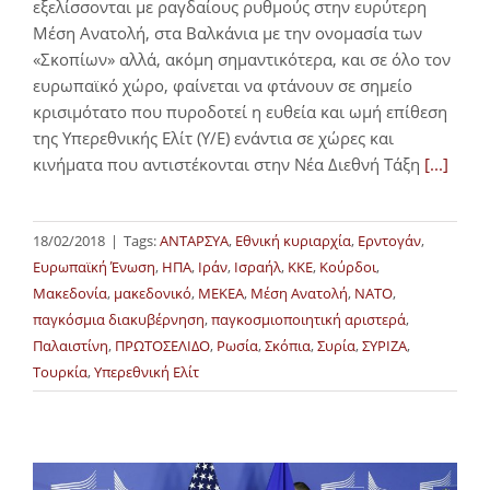
εξελίσσονται με ραγδαίους ρυθμούς στην ευρύτερη
Μέση Ανατολή, στα Βαλκάνια με την ονομασία των
«Σκοπίων» αλλά, ακόμη σημαντικότερα, και σε όλο τον
ευρωπαϊκό χώρο, φαίνεται να φτάνουν σε σημείο
κρισιμότατο που πυροδοτεί η ευθεία και ωμή επίθεση
της Υπερεθνικής Ελίτ (Υ/Ε) ενάντια σε χώρες και
κινήματα που αντιστέκονται στην Νέα Διεθνή Τάξη
[...]
18/02/2018
|
Tags:
ΑΝΤΑΡΣΥΑ
,
Εθνική κυριαρχία
,
Ερντογάν
,
Ευρωπαϊκή Ένωση
,
ΗΠΑ
,
Ιράν
,
Ισραήλ
,
ΚΚΕ
,
Κούρδοι
,
Μακεδονία
,
μακεδονικό
,
ΜΕΚΕΑ
,
Μέση Ανατολή
,
ΝΑΤΟ
,
παγκόσμια διακυβέρνηση
,
παγκοσμιοποιητική αριστερά
,
Παλαιστίνη
,
ΠΡΩΤΟΣΕΛΙΔΟ
,
Ρωσία
,
Σκόπια
,
Συρία
,
ΣΥΡΙΖΑ
,
Τουρκία
,
Υπερεθνική Ελίτ