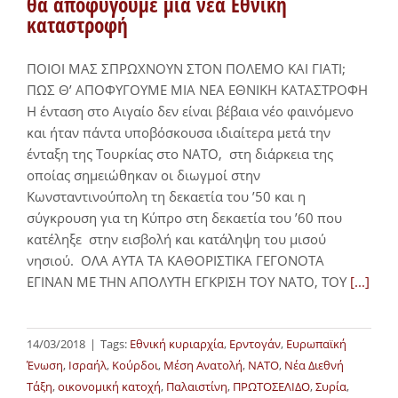
θα αποφύγουμε μια νέα Εθνική
καταστροφή
ΠΟΙΟΙ ΜΑΣ ΣΠΡΩΧΝΟΥΝ ΣΤΟΝ ΠΟΛΕΜΟ ΚΑΙ ΓΙΑΤΙ;
ΠΩΣ Θ’ ΑΠΟΦΥΓΟΥΜΕ ΜΙΑ ΝΕΑ ΕΘΝΙΚΗ ΚΑΤΑΣΤΡΟΦΗ
Η ένταση στο Αιγαίο δεν είναι βέβαια νέο φαινόμενο
και ήταν πάντα υποβόσκουσα ιδιαίτερα μετά την
ένταξη της Τουρκίας στο ΝΑΤΟ, στη διάρκεια της
οποίας σημειώθηκαν οι διωγμοί στην
Κωνσταντινούπολη τη δεκαετία του ’50 και η
σύγκρουση για τη Κύπρο στη δεκαετία του ’60 που
κατέληξε στην εισβολή και κατάληψη του μισού
νησιού. OΛΑ ΑΥΤΑ ΤΑ ΚΑΘΟΡΙΣΤΙΚΑ ΓΕΓΟΝΟΤΑ
ΕΓΙΝΑΝ ΜΕ ΤΗΝ ΑΠΟΛΥΤΗ ΕΓΚΡΙΣΗ ΤΟΥ ΝΑΤΟ, ΤΟΥ
[...]
14/03/2018
|
Tags:
Εθνική κυριαρχία
,
Ερντογάν
,
Ευρωπαϊκή
Ένωση
,
Ισραήλ
,
Κούρδοι
,
Μέση Ανατολή
,
ΝΑΤΟ
,
Νέα Διεθνή
Τάξη
,
οικονομική κατοχή
,
Παλαιστίνη
,
ΠΡΩΤΟΣΕΛΙΔΟ
,
Συρία
,