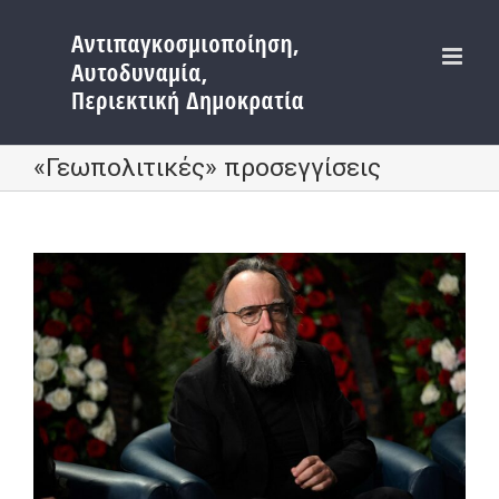
Μετάβαση
στο
περιεχόμενο
«Γεωπολιτικές» προσεγγίσεις