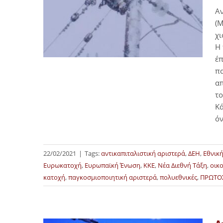
Α
(Μ
χι
Η 
έπ
πα
απ
το
Κά
ό
22/02/2021
|
Tags:
αντικαπιταλιστική αριστερά
,
ΔΕΗ
,
Εθνική
Ευρωκατοχή
,
Ευρωπαϊκή Ένωση
,
ΚΚΕ
,
Νέα Διεθνή Τάξη
,
οικ
κατοχή
,
παγκοσμιοποιητική αριστερά
,
πολυεθνικές
,
ΠΡΩΤΟ