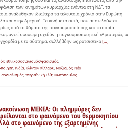
γκοσμιοποίησης όσο και τις αντίστοιχες επιπτώσεις από την
φάνιση των κινημάτων κυριαρχίας ενάντια στη ΝΔΤ, τα
οία αναδύθηκαν ιδιαίτερα τα τελευταία χρόνια στην Ευρώπη
λά και στην Αμερική. Τα κινήματα αυτά, που αποτελούνται
ρίως από τα θύματα της παγκοσμιοποίησης και τα οποία
κοφαντεί σύσσωμη σχεδόν η παγκοσμιοποιητική «Αριστερά», σ
γχορδία με το σύστημα, συλλήβδην ως ρατσιστικά
[...]
μός
,
εθνικοσοσιαλισμός/φασισμός
,
οποίηση
,
Ινδία
,
Κλίντον Χίλλαρυ
,
Ναζισμός
,
Νέα
,
σοσιαλισμός
,
Υπερεθνική Ελίτ
,
Φωτόπουλος
νακοίνωση ΜΕΚΕΑ: Οι πλημμύρες δεν
φείλονται στο φαινόμενο του θερμοκηπίου
λλά στο φαινόμενο της εξαρτημένης