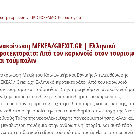
ρίση
,
κορωνοϊός
,
ΠΡΩΤΟΣΕΛΙΔΟ
,
Ρωσία
,
υγεία
νακοίνωση ΜΕΚΕΑ/GREXIT.GR | Ελληνικό
ροτεκτοράτο: Από τον κορωνοϊό στον τουρισμ
αι τούμπαλιν
νακοίνωση Μετώπου Κοινωνικής και Εθνικής Απελευθέρωσης
ΕΚΕΑ) / Grexit.gr Ελληνικό προτεκτοράτο: Από τον κορωνοϊό
ον τουρισμό και τούμπαλιν Στην προηγούμενη ανακοίνωσή μα
νίζαμε πόσο επικίνδυνη είναι η πανδημία του κορωνοϊού,
ιαίτερα όσον αφορά την ταχύτητα διασποράς και μετάδοσης, π
ν καθιστά στην ουσία την πρώτη πανδημία στην εποχή της Νέα
εθνούς Τάξης της νεοφιλελεύθερης παγκοσμιοποίησης, αλλά και
 μεγαλύτερη πανδημία στην ανθρωπινή Ιστορία. Και αυτό τόσο
γω του επιθετικού είδους του ιού που προέκυψε στις σημερινές