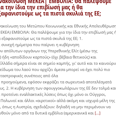
νακοίνωση ΜΕΚΕΑ| ΕΜΒΟΛΙΑ: Θα παλέψουμε
ια την ίδια την επιβίωσή μας ή θα
ξαφανιστούμε ως τα πιστά σκυλιά της ΕΕ;
νακοίνωση του Μετώπου Κοινωνικής και Εθνικής Απελευθέρωσ
ΕΚΕΑ) ΕΜΒΟΛΙΑ: Θα παλέψουμε για την ίδια την επιβίωσή μας 
 εξαφανιστούμε ως τα πιστά σκυλιά της ΕΕ; 1.
 συνεχή ημίμετρα που παίρνει η κυβέρνηση
ν απόλυτων οργάνων της Υπερεθνικής Ελίτ (μέσω της
) ήδη «αποδίδουν καρπούς» (όχι βέβαια θετικούς) και
Ελλάδα σήμερα είναι σε σημείο καμπής, γι' αυτό και το καινούρι
είδωμα του λαού που αρχίζει άμεσα μπορεί να έχει πολύ πιο
ταστροφικές συνέπειες από όλα
 προηγούμενα, εφόσον εκφράζει τα σωρευτικά αποτελέσματά
υς. 2. Η κυβέρνηση των σφουγγοκωλάριων της ΕΕ δεν τολμά κα
 προτείνει εναλλακτικές λύσεις όπως όχι μόνο οι Ούγγροι,
 Πολωνοί και άλλοι «αιρετικοί» αλλά ακόμη και ισχυρά μέλη της
, όπως η Αυστρία, σχεδιάζουν: δηλαδή να μην περιμένουν να
θούν μόνο από τα δυτικά εμβόλια (αμερικανικά και
[...]