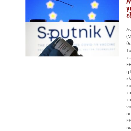
Α
γ
ε
Α
(Μ
θα
Τα
τω
ΕΕ
η 
κλ
κα
τα
το
να
οι
ΕΕ
σω