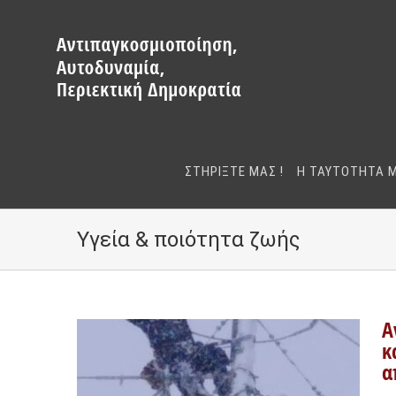
Μετάβαση
στο
περιεχόμενο
ΣΤΗΡΙΞΤΕ ΜΑΣ !
Η ΤΑΥΤΟΤΗΤΑ 
Υγεία & ποιότητα ζωής
Α
κ
α