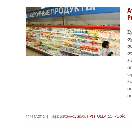
Α
Ρ
Σχ
σχ
συ
στ
ει
α
Ορ
κ
σ
απ
11/11/2015
|
Tags:
μεταλλαγμένα
,
ΠΡΩΤΟΣΕΛΙΔΟ
,
Ρωσία