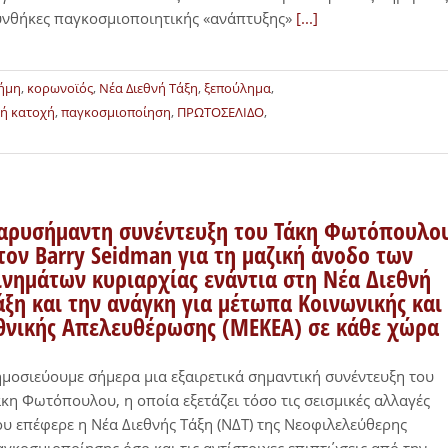
νθήκες παγκοσμιοποιητικής «ανάπτυξης»
[...]
ήμη
,
κορωνοϊός
,
Νέα Διεθνή Τάξη
,
ξεπούλημα
,
κή κατοχή
,
παγκοσμιοποίηση
,
ΠΡΩΤΟΣΕΛΙΔΟ
,
αρυσήμαντη συνέντευξη του Τάκη Φωτόπουλο
τον Barry Seidman για τη μαζική άνοδο των
ινημάτων κυριαρχίας ενάντια στη Νέα Διεθνή
άξη και την ανάγκη για μέτωπα Κοινωνικής και
θνικής Απελευθέρωσης (ΜΕΚΕΑ) σε κάθε χώρα
μοσιεύουμε σήμερα μια εξαιρετικά σημαντική συνέντευξη του
κη Φωτόπουλου, η οποία εξετάζει τόσο τις σεισμικές αλλαγές
υ επέφερε η Νέα Διεθνής Τάξη (ΝΔΤ) της Νεοφιλελεύθερης