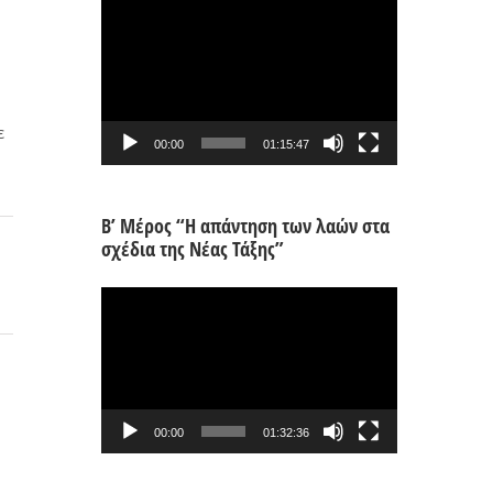
Πρόγραμμα
Αναπαραγωγής
Βίντεο
ε
00:00
01:15:47
Β’ Μέρος “Η απάντηση των λαών στα
σχέδια της Νέας Τάξης”
Πρόγραμμα
Αναπαραγωγής
Βίντεο
00:00
01:32:36