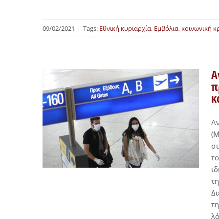
09/02/2021
|
Tags:
Εθνική κυριαρχία
,
Εμβόλια
,
κοινωνική κ
Α
π
κ
Α
(Μ
στ
το
ιδ
τη
Δι
τη
λό