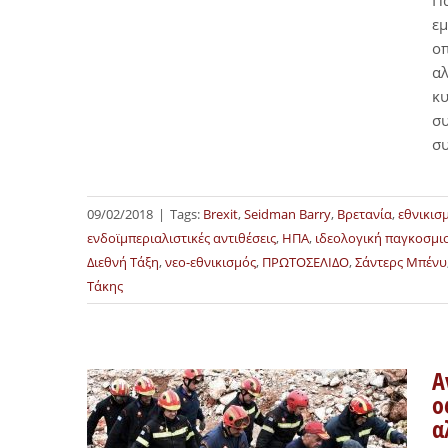
Πα
εμ
οπ
αλ
κυ
συ
συ
09/02/2018
|
Tags:
Brexit
,
Seidman Barry
,
Βρετανία
,
εθνικισ
ενδοϊμπεριαλιστικές αντιθέσεις
,
ΗΠΑ
,
ιδεολογική παγκοσμι
Διεθνή Τάξη
,
νεο-εθνικισμός
,
ΠΡΩΤΟΣΕΛΙΔΟ
,
Σάντερς Μπένυ
Τάκης
Α
ο
α