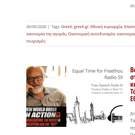
συ
26/05/2020
|
Tags:
Grexit
,
grexit.gr
,
Εθνική κυριαρχία
,
Επιστ
οικονομία της αγοράς
,
Οικονομική αυτοδυναμία
,
οικονομι
τουρισμός
Β
σ
κ
Τ
Ε
Δη
Τά
πο