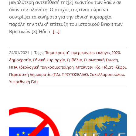
μεγαλύτερη αντεπίθεσή της[2] εναντίον των λαών σε
όλον τον πλανήτη. Ο στόχος της είναι τώρα να
συντρίψει τα κινήματα για την εθνική κυριαρχία,
παρόλη την τελική επίτευξη του ιστορικού Brexit των
Βρετανών.[3] Ήδη η
[...]
24/01/2021
|
Tags:
"δημοκρατία"
,
αμερικάνικες εκλογές 2020
,
δημοκρατία
,
Εθνική κυριαρχία
,
Εμβόλια
,
Ευρωπαϊκή Ένωση
,
ΗΠΑ
,
ιδεολογική παγκοσμιοποίηση
,
Μπάιντεν Τζο
,
Πάιατ Τζέφρι
,
Περιεκτική Δημοκρατία (ΠΔ)
,
ΠΡΩΤΟΣΕΛΙΔΟ
,
Σακελλαροπούλου
,
Υπερεθνική Ελίτ