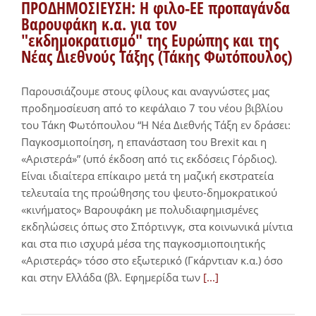
ΠΡΟΔΗΜΟΣΙΕΥΣΗ: Η φιλο-ΕΕ προπαγάνδα
Βαρουφάκη κ.α. για τον
"εκδημοκρατισμό" της Ευρώπης και της
Νέας Διεθνούς Τάξης (Τάκης Φωτόπουλος)
Παρουσιάζουμε στους φίλους και αναγνώστες μας
προδημοσίευση από το κεφάλαιο 7 του νέου βιβλίου
του Τάκη Φωτόπουλου “Η Νέα Διεθνής Τάξη εν δράσει:
Παγκοσμιοποίηση, η επανάσταση του Brexit και η
«Αριστερά»” (υπό έκδοση από τις εκδόσεις Γόρδιος).
Είναι ιδιαίτερα επίκαιρο μετά τη μαζική εκστρατεία
τελευταία της προώθησης του ψευτο-δημοκρατικού
«κινήματος» Βαρουφάκη με πολυδιαφημισμένες
εκδηλώσεις όπως στο Σπόρτινγκ, στα κοινωνικά μίντια
και στα πιο ισχυρά μέσα της παγκοσμιοποιητικής
«Αριστεράς» τόσο στο εξωτερικό (Γκάρντιαν κ.α.) όσο
και στην Ελλάδα (βλ. Εφημερίδα των
[...]