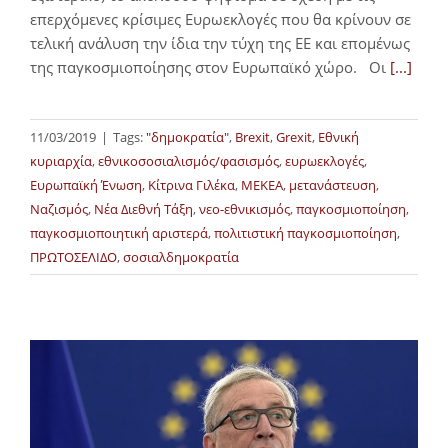
επερχόμενες κρίσιμες Ευρωεκλογές που θα κρίνουν σε
τελική ανάλυση την ίδια την τύχη της ΕΕ και επομένως
της παγκοσμιοποίησης στον Ευρωπαϊκό χώρο. Οι
[...]
11/03/2019
|
Tags:
"δημοκρατία"
,
Brexit
,
Grexit
,
Εθνική
κυριαρχία
,
εθνικοσοσιαλισμός/φασισμός
,
ευρωεκλογές
,
Ευρωπαϊκή Ένωση
,
Κίτρινα Γιλέκα
,
ΜΕΚΕΑ
,
μετανάστευση
,
Ναζισμός
,
Νέα Διεθνή Τάξη
,
νεο-εθνικισμός
,
παγκοσμιοποίηση
,
παγκοσμιοποιητική αριστερά
,
πολιτιστική παγκοσμιοποίηση
,
ΠΡΩΤΟΣΕΛΙΔΟ
,
σοσιαλδημοκρατία