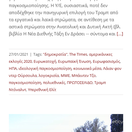
παγκοσμιοποίησης. Η Υ/Ε, ουσιαστικά, ποτέ δεν
αποδέχθηκε την πανηγυρική επιλογή του Τραμπ από
τα εργατικά και λαϊκά στρώματα, σε αντίθεση με τα
αστικά στρώματα στην Ανατολική και Δυτική Ακτή (βλ.
βιβλίο Η Νέα Διεθνής Τάξη Εν Δράσει -- σύντομα και
[...]
27/01/2021
|
Tags:
"δημοκρατία"
,
The TImes
,
αμερικάνικες
εκλογές 2020
,
Ευρωκατοχή
,
Ευρωπαϊκή Ένωση
,
Ευρωφασισμός
,
ΗΠΑ
,
ιδεολογική παγκοσμιοποίηση
,
κοινωνικά μέσα
,
Λάιαν φον
ντερ Ούρσουλα
,
λογοκρισία
,
ΜΜΕ
,
Μπάιντεν Τζο
,
παγκοσμιοποίηση
,
πολυεθνικές
,
ΠΡΩΤΟΣΕΛΙΔΟ
,
Τραμπ
Ντόναλντ
,
Υπερεθνική Ελίτ