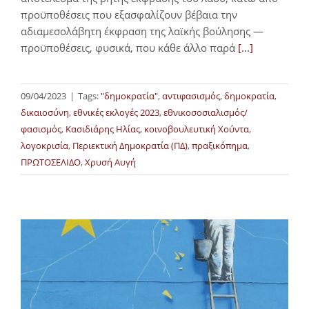
προϋποθέσεις που εξασφαλίζουν βέβαια την
αδιαμεσολάβητη έκφραση της λαϊκής βούλησης —
προϋποθέσεις, φυσικά, που κάθε άλλο παρά
[...]
09/04/2023
|
Tags:
"δημοκρατία"
,
αντιφασισμός
,
δημοκρατία
,
δικαιοσύνη
,
εθνικές εκλογές 2023
,
εθνικοσοσιαλισμός/
φασισμός
,
Κασιδιάρης Ηλίας
,
κοινοβουλευτική Χούντα
,
λογοκρισία
,
Περιεκτική Δημοκρατία (ΠΔ)
,
πραξικόπημα
,
ΠΡΩΤΟΣΕΛΙΔΟ
,
Χρυσή Αυγή