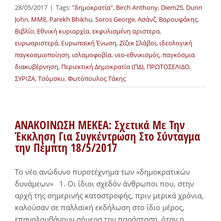
28/05/2017
|
Tags:
"δημοκρατία"
,
Birch Anthony
,
Diem25
,
Dunn
John
,
MME
,
Parekh Bhikhu
,
Soros George
,
Ασάνζ
,
Βαρουφάκης
,
Βιβλίο
,
Εθνική κυριαρχία
,
εκφυλισμένη αριστερα
,
ευρωαριστερά
,
Ευρωπαϊκή Ένωση
,
Ζίζεκ Σλάβοϊ
,
ιδεολογική
παγκοσμιοποίηση
,
ισλαμοφοβία
,
νεο-εθνικισμός
,
παγκόσμια
διακυβέρνηση
,
Περιεκτική Δημοκρατία (ΠΔ)
,
ΠΡΩΤΟΣΕΛΙΔΟ
,
ΣΥΡΙΖΑ
,
Τσόμσκυ
,
Φωτόπουλος Τάκης
ΑΝΑΚΟΙΝΩΣΗ ΜΕΚΕΑ: Σχετικά Με Την
Έκκληση Για Συγκέντρωση Στο Σύνταγμα
την Πέμπτη 18/5/2017
Το νέο ανώδυνο πυροτέχνημα των «δημοκρατικών
δυνάμεων» 1. Οι ίδιοι σχεδόν άνθρωποι που, στην
αρχή της σημερινής καταστροφής, πριν μερικά χρόνια,
καλούσαν σε παλλαϊκή εκδήλωση στο ίδιο μέρος,
επαναλαμβάνουν σήμερα την παράσταση, όταν η