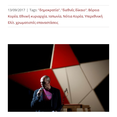
13/09/2017
|
Tags:
"δημοκρατία"
,
"διεθνές δίκαιο"
,
Βόρεια
Κορέα
,
Εθνική κυριαρχία
,
Ιαπωνία
,
Νότια Κορέα
,
Υπερεθνική
Ελίτ
,
χρωματιστές επαναστάσεις