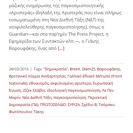
μαζικής ενημέρωσης της παγκοσμιοποιητικής
«Αριστεράς» (δηλαδή της Αριστεράς που είναι πλήρως
ενσωματωμένη στη Νέα Διεθνή Τάξη (ΝΔΤ) της
νεοφιλελεύθερης παγκοσμιοποίησης), όπως ο
Guardian—και στα παρ’ημίν The Press Project, η
Εφημερίδα των Συντακτών κλπ.—, ο Γιάνης
Βαρουφάκης, ένας από
[...]
28/03/2016
|
Tags:
"δημοκρατία"
,
Brexit
,
Diem25
,
Βαρουφάκης
,
Βρετανικό Κόμμα Ανεξαρτησίας
,
Γαλλικό Εθνικό Μέτωπο (Front
Nationale)
,
εθνικισμός
,
εκφυλισμένη αριστερα
,
Ευρωπαϊκή
Ένωση
,
Ζίζεκ Σλάβοϊ
,
ιδεολογική παγκοσμιοποίηση
,
Λε Πεν
Μαρίν
,
Νέα Διεθνή Τάξη
,
παγκοσμιοποίηση
,
Περιεκτική
Δημοκρατία (ΠΔ)
,
ΠΡΩΤΟΣΕΛΙΔΟ
,
ΣΥΡΙΖΑ
,
Σχέδιο Β
,
Τσόμσκυ
,
Φωτόπουλος Τάκης