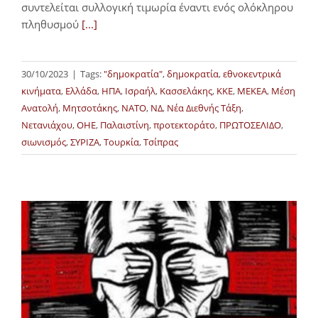
συντελείται συλλογική τιμωρία έναντι ενός ολόκληρου
πληθυσμού
[...]
30/10/2023
|
Tags:
"δημοκρατία"
,
δημοκρατία
,
εθνοκεντρικά
κινήματα
,
Ελλάδα
,
ΗΠΑ
,
Ισραήλ
,
Κασσελάκης
,
ΚΚΕ
,
ΜΕΚΕΑ
,
Μέση
Ανατολή
,
Μητσοτάκης
,
ΝΑΤΟ
,
ΝΔ
,
Νέα Διεθνής Τάξη
,
Νετανιάχου
,
ΟΗΕ
,
Παλαιστίνη
,
προτεκτοράτο
,
ΠΡΩΤΟΣΕΛΙΔΟ
,
σιωνισμός
,
ΣΥΡΙΖΑ
,
Τουρκία
,
Τσίπρας